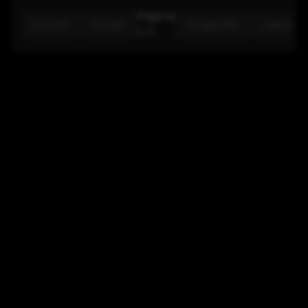
Pagina
Eerste
Vorige
Volgende
Laatste
1
/
1