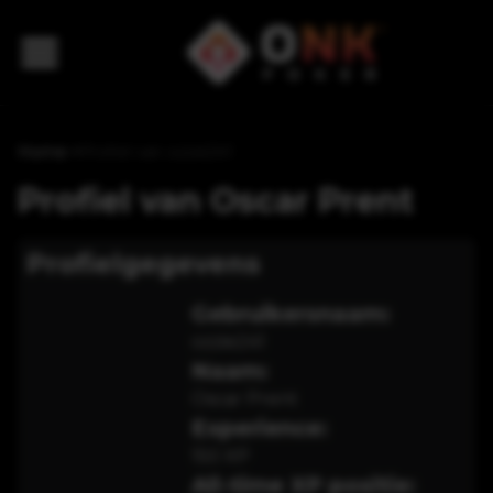
Home
>
Profiel van ozzie241
Profiel van
Oscar Prent
Profielgegevens
Gebruikersnaam:
ozzie241
Naam:
Oscar Prent
Experience:
150
XP
All-time XP positie: