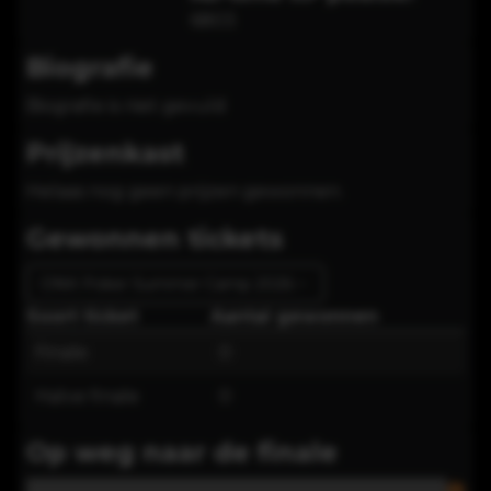
6803
Biografie
Biografie is niet gevuld
Prijzenkast
Helaas nog geen prijzen gewonnen.
Gewonnen tickets
ONK Poker Summer Camp 2026
Soort ticket
Aantal gewonnen
Finale
0
Halve finale
0
Op weg naar de finale