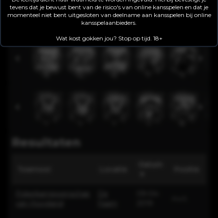
tevens dat je bewust bent van de risico's van online kansspelen en dat je
momenteel niet bent uitgesloten van deelname aan kansspelen bij online
kansspelaanbieders.
Wat kost gokken jou? Stop op tijd. 18+
Resultaten
Datum
Toernooi
Locatie
Positie
R
▼
Pokerkampioenschap
De
09-04-
n.v.t.
van Hoogland
Faam
2019