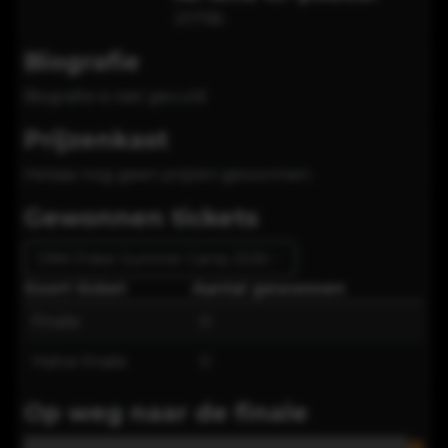
20766
Biografie
Biografie is niet gevuld
Prijzenkast
Helaas nog geen prijzen gewonnen.
Gewonnen tickets
ONK Poker Summer Camp 2026
Soort ticket
Aantal gewonnen
Finale
0
Halve finale
0
Op weg naar de finale