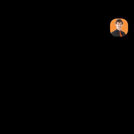
Over ONK Poker
Over Ons
Veelgestelde Vragen