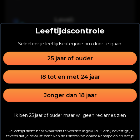
Level:
Poker vis
Leeftijdscontrole
Volgende level:
Selecteer je leeftijdscategorie om door te gaan.
Poker debutant
25 jaar of ouder
Achievements
18 tot en met 24 jaar
Begin je pokercarrière
Jonger dan 18 jaar
Je hebt een account aangemaakt
Ik ben 25 jaar of ouder maar wil geen reclames zien
1
/
1
De leeftijd dient naar waarheid te worden ingevuld. Hierbij bevestigt je
tevens dat je bewust bent van de risico's van online kansspelen en dat je