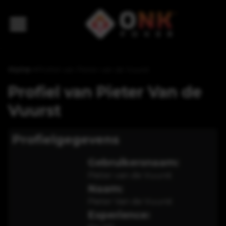
Home
>
Profiel van Pieter van de Vuurst
Profiel van
Pieter Van de
Vuurst
Profielgegevens
Gebruikersnaam:
Pieter van de Vuurst
Naam:
Pieter Van de Vuurst
Experience: