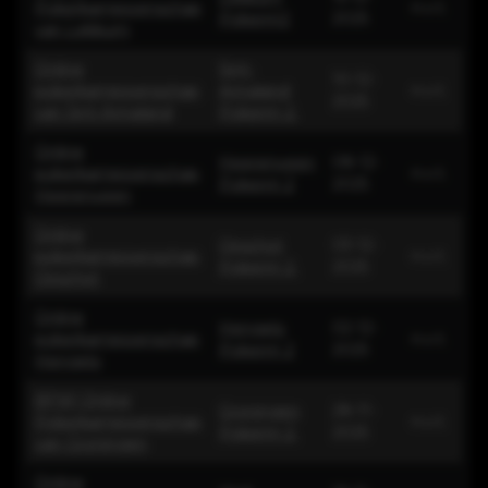
Pokerkampioenschap
n.v.t.
Pokerrrr2
2025
van Lekkum
Online
Sint-
10-12-
pokerkampioenschap
Annaland
n.v.t.
2025
van Sint-Annaland
Pokerrrr 2.
Online
Heerenveen
08-12-
pokerkampioenschap
n.v.t.
Pokerrrr 2
2025
Heerenveen
Online
Oirschot
03-12-
pokerkampioenschap
n.v.t.
Pokerrrr 2.
2025
Oirschot
Online
Hengelo
02-12-
pokerkampioenschap
n.v.t.
Pokerrrr 2
2025
Hengelo
BFW! Online
Groningen
28-11-
Pokerkampioenschap
n.v.t.
Pokerrrr 2.
2025
van Groningen
Online