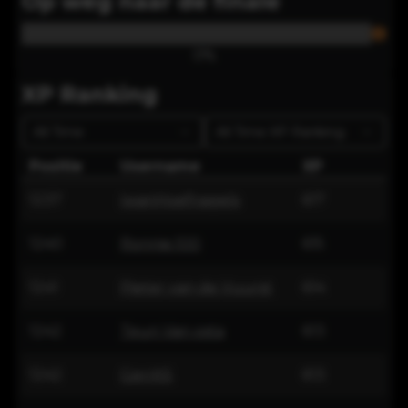
Op weg naar de finale
0
%
XP Ranking
All Time
All Time
XP Ranking
Positie
Username
XP
1237
IwanHoefnagels
617
1240
Ronnie.100
615
1241
Pieter van de Vuurst
614
1242
Teun Van osta
613
1242
GerritS
613