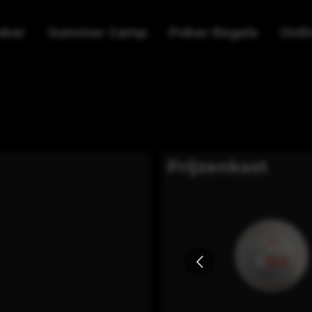
oker
Summer Camp
Poker Regels
Onli
Prijzenkast