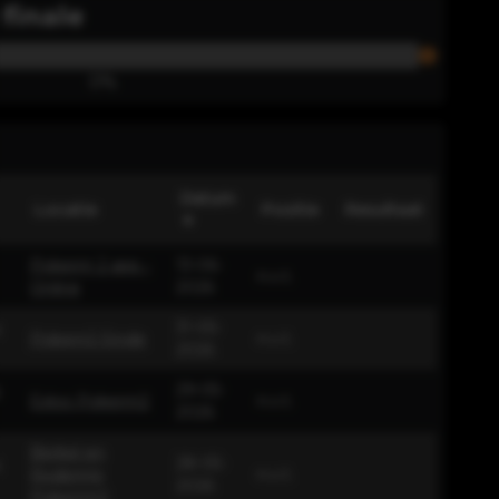
finale
0
%
Datum
Locatie
Positie
Resultaat
▼
Pokerrrr 2 app -
13-06-
n.v.t.
Online
2026
31-05-
Pokerrr2 Einde
n.v.t.
2026
29-05-
Exloo Pokerrrr2
n.v.t.
2026
Berkel en
28-05-
Rodenrijs
n.v.t.
2026
Pokerrrrr2