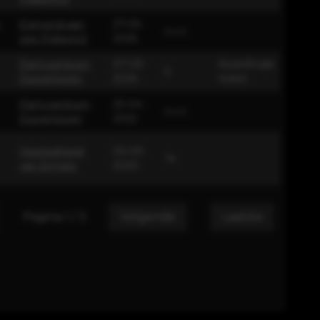
Egmond aan
27-05-
n.v.t.
zee Pokerrrr2
2026
Partycentrum
07-03-
Kwartfinale
5
Duiventoren
2026
ticket
Partycentrum
23-04-
n.v.t.
Duiventoren
2022
Heerlickheijd
05-09-
14
van Ermelo
2020
Pagina
1
/
3
Volgende
Laatste