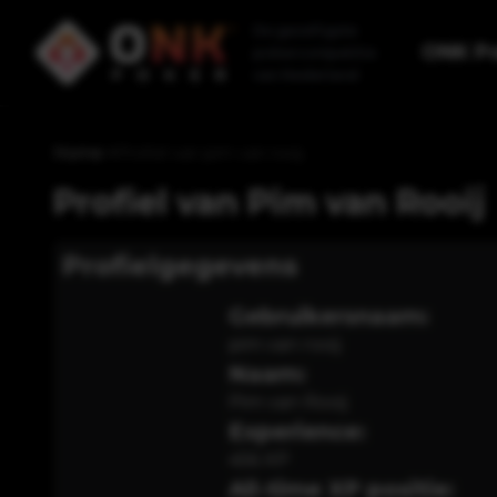
De gezelligste
ONK P
pokercompetitie
van Nederland
Home
>
Profiel van pim van rooij
Profiel van
Pim van Rooij
Profielgegevens
Gebruikersnaam:
pim van rooij
Naam:
Pim van Rooij
Experience:
456
XP
All-time XP positie: