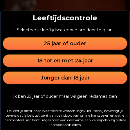
Leeftijdscontrole
Selecteer je leeftijdscategorie om door te gaan.
Uitslag
25 jaar of ouder
195
deelnemers
18 tot en met 24 jaar
#
Speler
Prijs
1
Derk Streefkerk
Finale ticket
Jonger dan 18 jaar
2
Willem Rippen
Halve finale ticket
3
Ruud Sleypen
Halve finale ticket
Ik ben 25 jaar of ouder maar wil geen reclames zien
4
Richard Rooze
Halve finale ticket
5
Marcel Fonhof
Halve finale ticket
De leeftijd dient naar waarheid te worden ingevuld. Hierbij bevestigt je
tevens dat je bewust bent van de risico's van online kansspelen en dat je
6
Tijs Groffen
Kwartfinale ticket
momenteel niet bent uitgesloten van deelname aan kansspelen bij online
kansspelaanbieders.
7
Edwin Tragter
Kwartfinale ticket