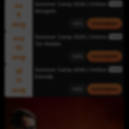
zo
Summer Camp 2026 | Online |
ONLINE
Hengelo
9
aug
Info
Inschrijven
ma
Summer Camp 2026 | Online |
ONLINE
Ter Heijde
10
aug
Info
Inschrijven
di
Summer Camp 2026 | Online |
ONLINE
Katwijk
11
aug
Info
Inschrijven