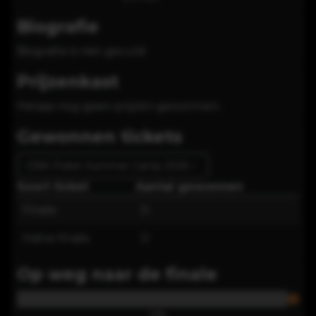
Biografie
Biografie is niet gevuld
Prijzenkast
Helaas nog geen prijzen gewonnen.
Gewonnen tickets
ONK Poker Summer Camp 2026
Soort ticket
Aantal gewonnen
Finale
0
Halve finale
0
Op weg naar de finale
0
%