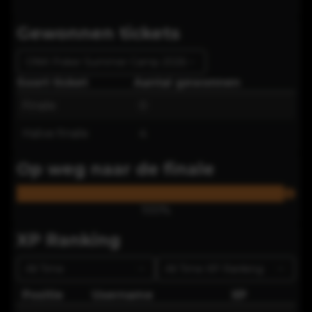
Gewonnen tickets
ONK Poker Summer Camp 2026
Soort ticket
Aantal gewonnen
Finale
0
Halve finale
4
Op weg naar de finale
100
%
XP Ranking
All Time
All Time
XP Ranking
Positie
Username
XP