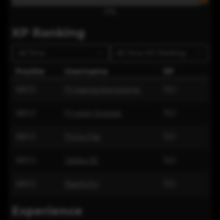
0
%
XP Ranking
All Time
All Time
XP Ranking
Positie
Username
XP
6803
Frysianpokerplayer
150
6803
Fryslan boppe
150
6803
Prins Flip
150
6803
Jddev35
150
6803
Riaritchy
150
Experience