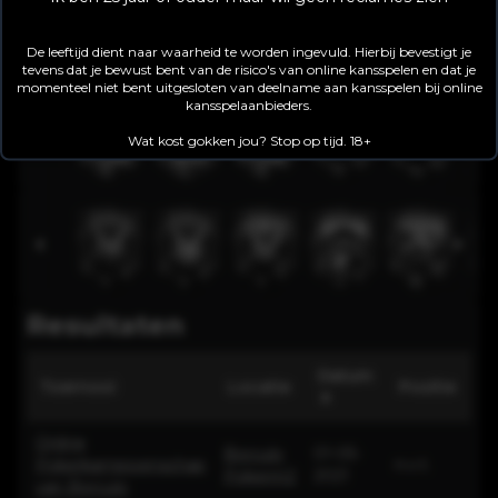
De leeftijd dient naar waarheid te worden ingevuld. Hierbij bevestigt je
tevens dat je bewust bent van de risico's van online kansspelen en dat je
momenteel niet bent uitgesloten van deelname aan kansspelen bij online
kansspelaanbieders.
Wat kost gokken jou? Stop op tijd. 18+
Resultaten
Datum
Toernooi
Locatie
Positie
R
▼
Online
Borculo
01-05-
Pokerkampioenschap
n.v.t.
Pokerrrr2
2021
van Borculo