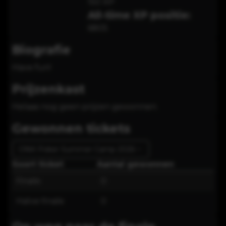
150
XP
All-time XP positie:
6805
Biografie
Have fun!
Prijzenkast
Helaas nog geen prijzen gewonnen.
Gewonnen tickets
ONK Poker Summer Camp 2026
Soort ticket
Aantal gewonnen
Finale
0
Halve finale
0