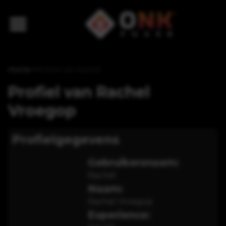
Home
>
Profiel van Rachèl
Profiel van
Rachel
Vroegop
Profielgegevens
Gebruikersnaam:
Rachèl
Naam:
Rachel Vroegop
Experience: