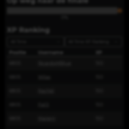
Op weg naar de finale
0
%
XP Ranking
All Time
All Time
XP Ranking
Positie
Username
XP
6805
RicardoMBlue
150
6805
Wilax
150
6805
Rachèl
150
6805
Fia13
150
6805
Marienj
150