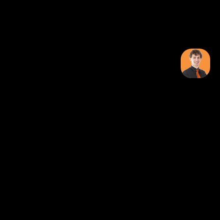
Over ONK Poker