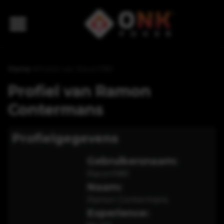
Home
>
Profiel van Racon1981
Profiel van
Ramon
Contermans
Profielgegevens
Gebruikersnaam:
Racon1981
Naam:
Ramon Contermans
Experience: