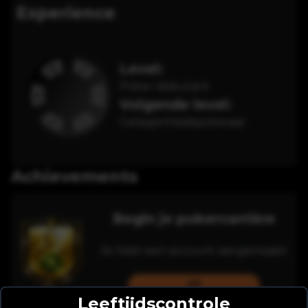
Experience
Level:
Poker debutant
Volgende level:
Gelegenheidspokeraar
Achievements
Begin je pokercarrière
Je hebt een account aangemaakt
1
/
1
Leeftijdscontrole