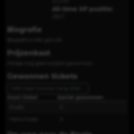
223
XP
All-time XP positie:
2827
Biografie
Biografie is niet gevuld
Prijzenkast
Helaas nog geen prijzen gewonnen.
Gewonnen tickets
ONK Poker Summer Camp 2026
Soort ticket
Aantal gewonnen
Finale
0
Halve finale
0