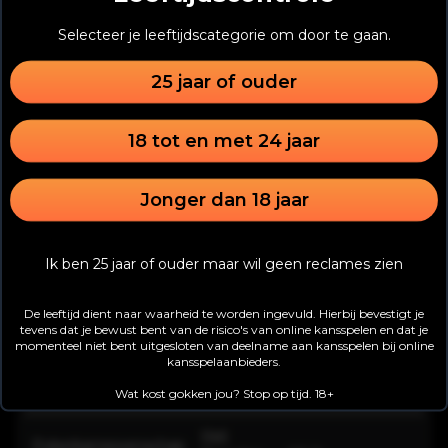
Selecteer je leeftijdscategorie om door te gaan.
25 jaar of ouder
18 tot en met 24 jaar
Jonger dan 18 jaar
Ik ben 25 jaar of ouder maar wil geen reclames zien
De leeftijd dient naar waarheid te worden ingevuld. Hierbij bevestigt je
Resultaten
tevens dat je bewust bent van de risico's van online kansspelen en dat je
momenteel niet bent uitgesloten van deelname aan kansspelen bij online
kansspelaanbieders.
Datum
Toernooi
Locatie
Positie
R
Wat kost gokken jou? Stop op tijd. 18+
▼
Het
Pokerkampioenschap