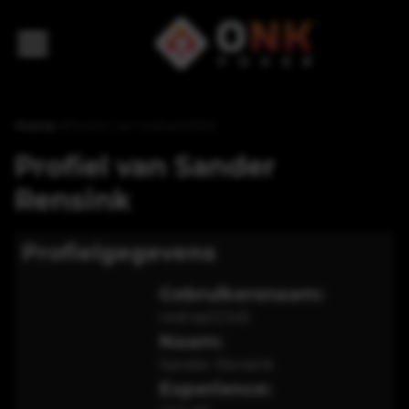
Home
>
Profiel van rednas12345
Profiel van
Sander
Rensink
Profielgegevens
Gebruikersnaam:
rednas12345
Naam:
Sander Rensink
Experience: