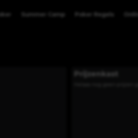
oker
Summer Camp
Poker Regels
Onli
Prijzenkast
Helaas nog geen prijzen