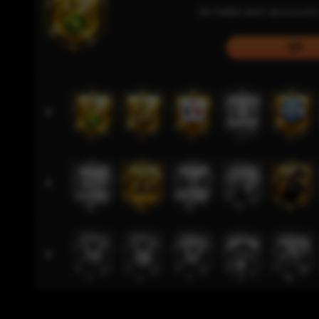
Je hebt een accoun
1
/
1