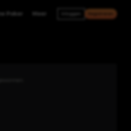
ne Poker
Meer
Inloggen
Registreren
 gewonnen.