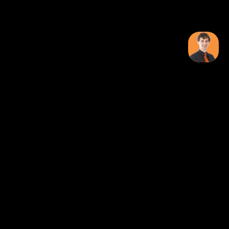
Over ONK Poker
Over Ons
Veelgestelde Vragen