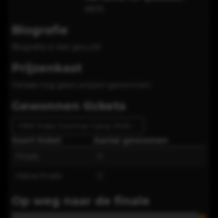
6805
Biografie
Biografie is niet gevuld
Prijzenkast
Helaas nog geen prijzen gewonnen.
Gewonnen tickets
ONK Poker Summer Camp 2026
Soort ticket
Aantal gewonnen
Finale
0
Halve finale
0
Op weg naar de finale