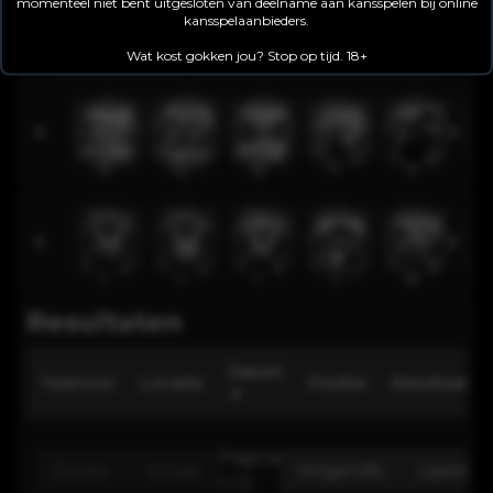
momenteel niet bent uitgesloten van deelname aan kansspelen bij online
kansspelaanbieders.
Wat kost gokken jou? Stop op tijd. 18+
Resultaten
Datum
Toernooi
Locatie
Positie
Resultaat
▼
Pagina
Eerste
Vorige
Volgende
Laatste
1
/
0