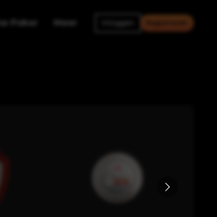
ne Poker
Meer
Inloggen
Registreren