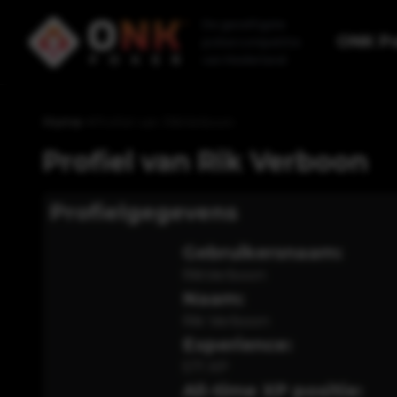
De gezelligste
ONK P
pokercompetitie
van Nederland
Home
>
Profiel van RikVerboon
Profiel van
Rik Verboon
Profielgegevens
Gebruikersnaam:
RikVerboon
Naam:
Rik Verboon
Experience:
571
XP
All-time XP positie: