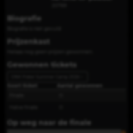
20769
Biografie
Biografie is niet gevuld
Prijzenkast
Helaas nog geen prijzen gewonnen.
Gewonnen tickets
ONK Poker Summer Camp 2026
Soort ticket
Aantal gewonnen
Finale
0
Halve finale
0
Op weg naar de finale