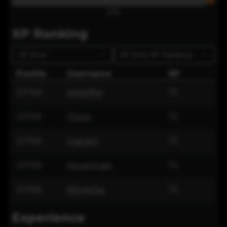
0
%
XP Ranking
All Time
All Time
XP Ranking
Positie
Username
XP
20769
timteffer
75
20769
Thom
75
20769
rjransijn
75
20769
Hovenman
75
20769
Mkmicha
75
Experience