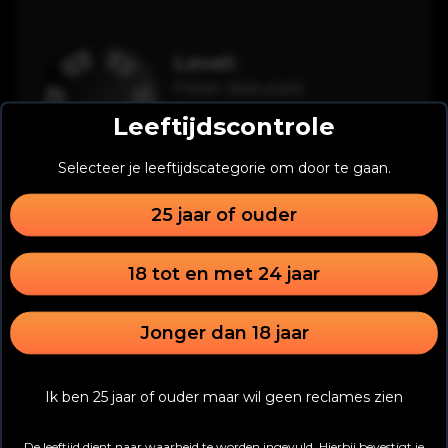
Level:
Poker debutant
Volgende level:
Leeftijdscontrole
Gelegenheidspokeraar
Selecteer je leeftijdscategorie om door te gaan.
25 jaar of ouder
Achievements
18 tot en met 24 jaar
Begin je pokercarrière
Je hebt een account aangemaakt
Jonger dan 18 jaar
1
/
1
Ik ben 25 jaar of ouder maar wil geen reclames zien
De leeftijd dient naar waarheid te worden ingevuld. Hierbij bevestigt je