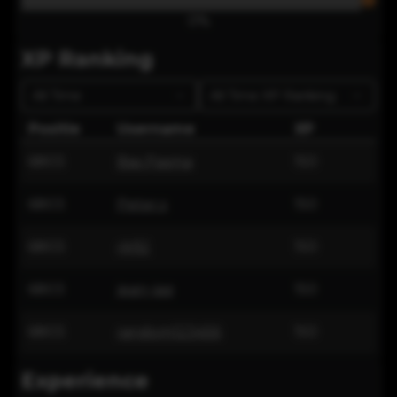
0
%
XP Ranking
All Time
All Time
XP Ranking
Positie
Username
XP
6803
Bas Pasma
150
6803
Peter.s
150
6803
rk92
150
6803
jean-jaq
150
6803
random123456
150
Experience