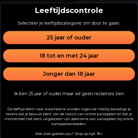
Leeftijdscontrole
151
Selecteer je leeftijdscategorie om door te gaan.
Resultaten
25 jaar of ouder
Toernooi
18 tot en met 24 jaar
Pokerkampioenschap van
Zalk
Jonger dan 18 jaar
Pokerkampioenschap van
Wezep
Ik ben 25 jaar of ouder maar wil geen reclames zien
Eerste
Vorige
De leeftijd dient naar waarheid te worden ingevuld. Hierbij bevestigt je
tevens dat je bewust bent van de risico's van online kansspelen en dat je
momenteel niet bent uitgesloten van deelname aan kansspelen bij online
kansspelaanbieders.
carrière
Wat kost gokken jou? Stop op tijd. 18+