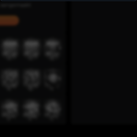
t aangemaakt