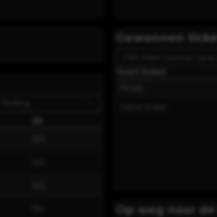
Gewonnen ticke
ONK Poker Summer Camp 
Soort ticket
Finale
 Ranking
Halve finale
XP
150
150
150
Op weg naar de 
150