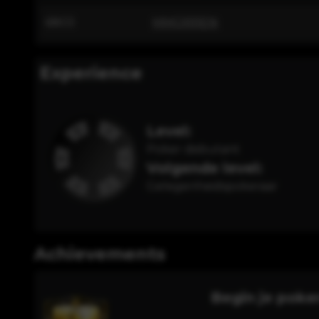
6803
MMORREN
Experience
Level:
Poker debutant
Volgende level:
Gelegenheidspokeraar
Achievements
Begin je poker