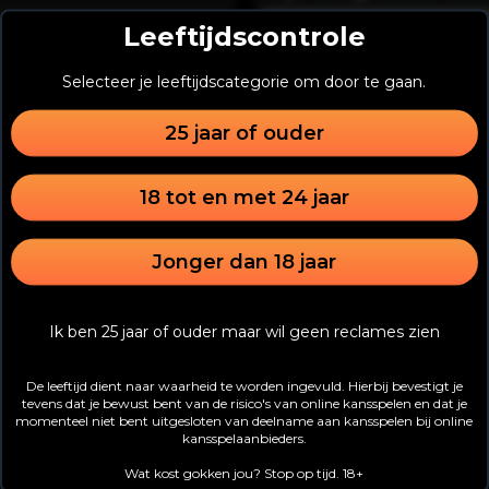
Leeftijdscontrole
150
Selecteer je leeftijdscategorie om door te gaan.
Resultaten
25 jaar of ouder
Toernooi
18 tot en met 24 jaar
Online Pokerkampioenschap
Vroomshoop
Jonger dan 18 jaar
Eerste
Vorige
Ik ben 25 jaar of ouder maar wil geen reclames zien
De leeftijd dient naar waarheid te worden ingevuld. Hierbij bevestigt je
tevens dat je bewust bent van de risico's van online kansspelen en dat je
momenteel niet bent uitgesloten van deelname aan kansspelen bij online
kansspelaanbieders.
carrière
Wat kost gokken jou? Stop op tijd. 18+