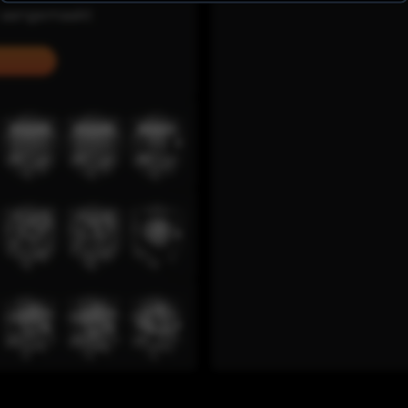
t aangemaakt