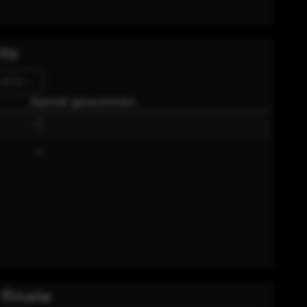
ts
2026
Aantal gewonnen
0
0
finale