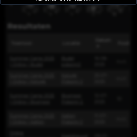
Resultaten
Datum
Toernooi
Locatie
Positie
▼
Summer Camp 2025
Budel
16-08-
n.v.t.
| Online | Budel
pokerrrr2
2025
Summer Camp 2025
Katwijk
25-07-
n.v.t.
| Online | Katwijk
Pokerrrr 2
2025
Summer Camp 2025
Boxmeer
12-07-
10
| Online | Boxmeer
Pokerrrr 2.
2025
Summer Camp 2025
Aalten
11-07-
n.v.t.
| Online | Aalten
Pokerrrr 2
2025
Online
Kaatsheuvel
09-01-