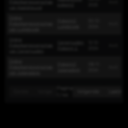
Pokerkampioenschap
n.v.t.
pokerrr2
2025
van Kaatsheuvel
Online
Pokerrrr2
30-12-
Pokerkampioenschap
n.v.t.
Lutjebroek
2024
van Lutjebroek
Online
Genemuiden
12-12-
Pokerkampioenschap
n.v.t.
Pokerrrr 2.
2024
van Genemuiden
Online
Pokerrrr2
08-11-
Pokerkampioenschap
n.v.t.
Julianadorp
2024
van Julianadorp
Pagina
Eerste
Vorige
Volgende
Laatste
1
/
44