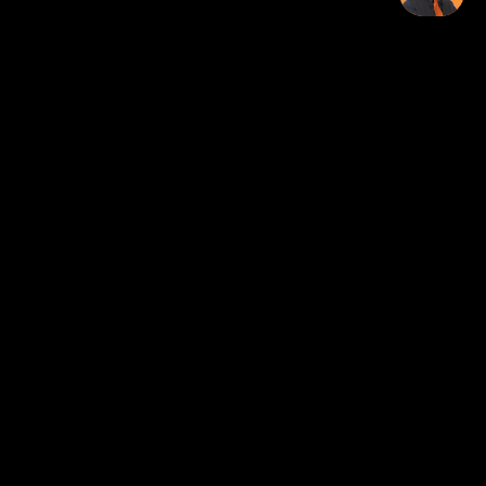
Over ONK Poker
Over Ons
Veelgestelde Vragen
In Contact Komen Met Ons?
Mail naar: info@onkpoker.nl
Poker