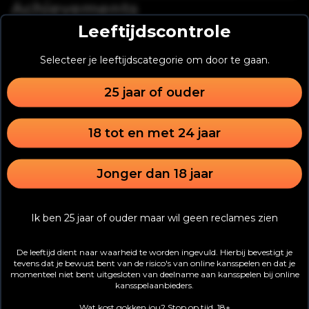
Achievements
Leeftijdscontrole
Begin je pokercarrière
Selecteer je leeftijdscategorie om door te gaan.
Je hebt een account aangemaakt
25 jaar of ouder
1
/
1
18 tot en met 24 jaar
Jonger dan 18 jaar
Ik ben 25 jaar of ouder maar wil geen reclames zien
De leeftijd dient naar waarheid te worden ingevuld. Hierbij bevestigt je
tevens dat je bewust bent van de risico's van online kansspelen en dat je
momenteel niet bent uitgesloten van deelname aan kansspelen bij online
kansspelaanbieders.
Wat kost gokken jou? Stop op tijd. 18+