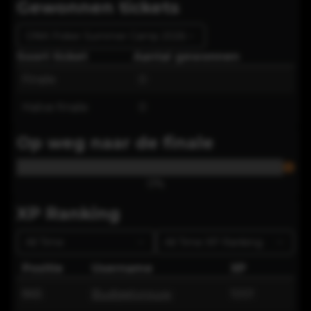
Gewonnen tickets
ONK Poker Summer Camp 2026
Soort ticket
Aantal gewonnen
Finale
0
Halve finale
0
Op weg naar de finale
0
%
XP Ranking
All Time
All Time
XP Ranking
Positie
Username
XP
865
Budgetvrouw
1001