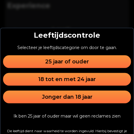
Experience
Level:
Leeftijdscontrole
Poker vis
Volgende level:
Selecteer je leeftijdscategorie om door te gaan.
Poker debutant
25 jaar of ouder
Achievements
18 tot en met 24 jaar
Begin je pokercarrière
Jonger dan 18 jaar
Je hebt een account aangemaakt
Ik ben 25 jaar of ouder maar wil geen reclames zien
1
/
1
De leeftijd dient naar waarheid te worden ingevuld. Hierbij bevestigt je