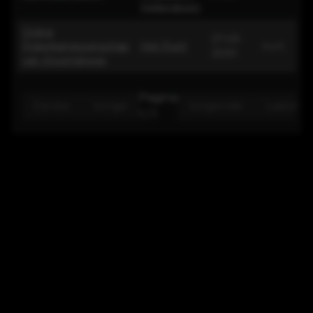
Hellendoorn
Online
27-03-
Pokerkampioenschap
Het Punt
n.v.t.
2020
van Vroomshoop
Pagina
Eerste
Vorige
Volgende
Laatste
1
/
1