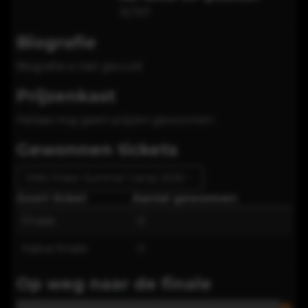
15797
Biografie
Biografie is niet gevuld
Prijzenkast
Helaas nog geen prijzen gewonnen.
Gewonnen tickets
ONK Poker Summer Camp 2026
Soort ticket
Aantal gewonnen
Finale
0
Halve finale
0
Op weg naar de finale