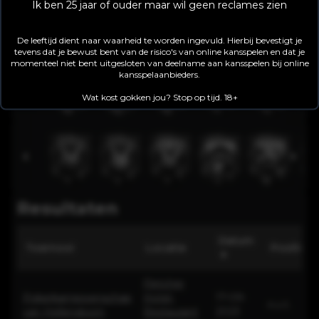
Ik ben 25 jaar of ouder maar wil geen reclames zien
De leeftijd dient naar waarheid te worden ingevuld. Hierbij bevestigt je
tevens dat je bewust bent van de risico's van online kansspelen en dat je
momenteel niet bent uitgesloten van deelname aan kansspelen bij online
kansspelaanbieders.
Wat kost gokken jou? Stop op tijd. 18+
Resultaten
Datum
Toernooi
Locatie
Positie
▼
Fletcher
Pokerkampioenschap
Hotel-
17-09-
n.v.t.
van Hellendoorn
Restaurant
2023