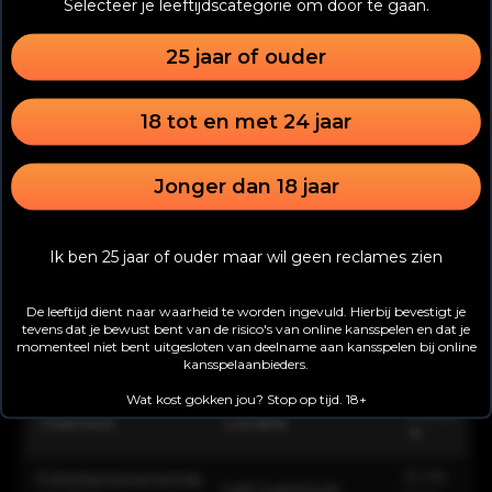
Selecteer je leeftijdscategorie om door te gaan.
25 jaar of ouder
18 tot en met 24 jaar
Jonger dan 18 jaar
Ik ben 25 jaar of ouder maar wil geen reclames zien
De leeftijd dient naar waarheid te worden ingevuld. Hierbij bevestigt je
tevens dat je bewust bent van de risico's van online kansspelen en dat je
momenteel niet bent uitgesloten van deelname aan kansspelen bij online
Resultaten
kansspelaanbieders.
Wat kost gokken jou? Stop op tijd. 18+
Datum
Toernooi
Locatie
▼
Pokerkampioenschap
13-09-
Café Substitute
n