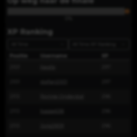
Op weg naar de finale
0
%
XP Ranking
All Time
All Time
XP Ranking
Positie
Username
XP
2101
ilawila
297
2101
stefan2001
297
2113
Ronnie Onderstal
296
2113
bassie638
296
2113
Joris2909
296