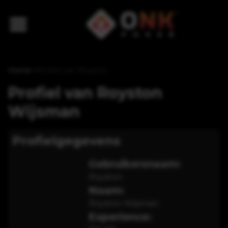
Home
>
Profiel van Royston
Profiel van
Royston
Wijsman
Profielgegevens
Gebruikersnaam:
Royston
Naam:
Royston Wijsman
Experience: