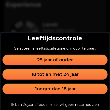
Experience
Level:
Poker debutant
Volgende level:
Leeftijdscontrole
Gelegenheidspokeraar
Selecteer je leeftijdscategorie om door te gaan.
25 jaar of ouder
Achievements
18 tot en met 24 jaar
Begin je pokercarrière
Jonger dan 18 jaar
Je hebt een account aangemaakt
1
/
1
Ik ben 25 jaar of ouder maar wil geen reclames zien