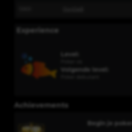
13931
DonDeB
Experience
Level:
Poker vis
Volgende level:
Poker debutant
Achievements
Begin je poker