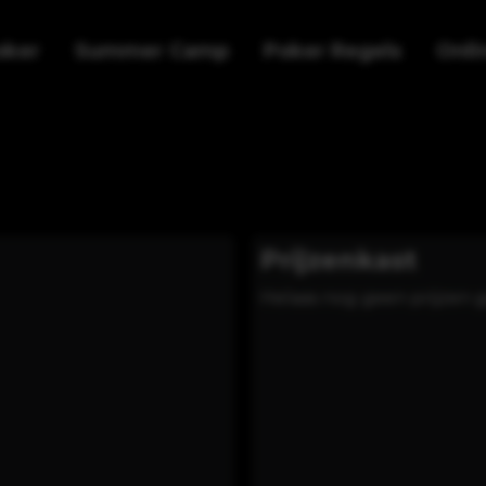
oker
Summer Camp
Poker Regels
Onli
Prijzenkast
Helaas nog geen prijzen