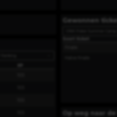
Gewonnen ticke
ONK Poker Summer Camp 
Soort ticket
Finale
 Ranking
Halve finale
XP
103
103
103
Op weg naar de 
103