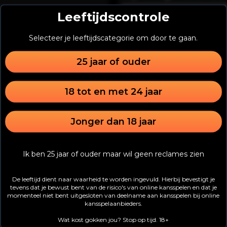
Leeftijdscontrole
103
Selecteer je leeftijdscategorie om door te gaan.
Resultaten
25 jaar of ouder
Toernooi
18 tot en met 24 jaar
Pokerkampioenschap van
Leeuwarden
Jonger dan 18 jaar
Eerste
Vorige
Ik ben 25 jaar of ouder maar wil geen reclames zien
De leeftijd dient naar waarheid te worden ingevuld. Hierbij bevestigt je
tevens dat je bewust bent van de risico's van online kansspelen en dat je
momenteel niet bent uitgesloten van deelname aan kansspelen bij online
kansspelaanbieders.
carrière
Wat kost gokken jou? Stop op tijd. 18+