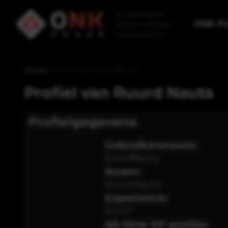
De gezelligste
ONK P
pokercompetitie
van Nederland
Home
>
Profiel van RuurdNauta
Profiel van
Ruurd Nauta
Profielgegevens
Gebruikersnaam:
RuurdNauta
Naam:
Ruurd Nauta
Experience:
103
XP
All-time XP positie: