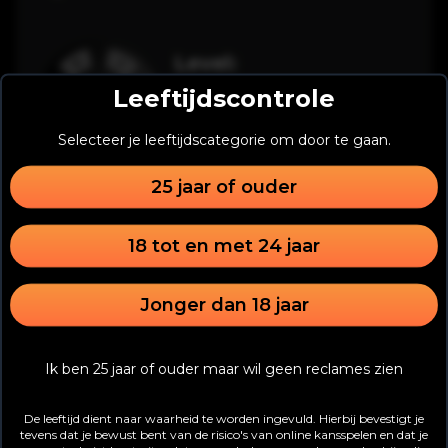
Level:
Poker debutant
Leeftijdscontrole
Volgende level:
Selecteer je leeftijdscategorie om door te gaan.
Gelegenheidspokeraar
25 jaar of ouder
Achievements
18 tot en met 24 jaar
Begin je pokercarrière
Jonger dan 18 jaar
Je hebt een account aangemaakt
Ik ben 25 jaar of ouder maar wil geen reclames zien
1
/
1
De leeftijd dient naar waarheid te worden ingevuld. Hierbij bevestigt je
tevens dat je bewust bent van de risico's van online kansspelen en dat je