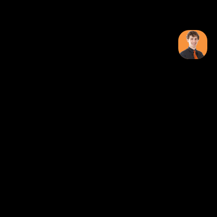
Over ONK Poker
Over Ons
Veelgestelde Vragen