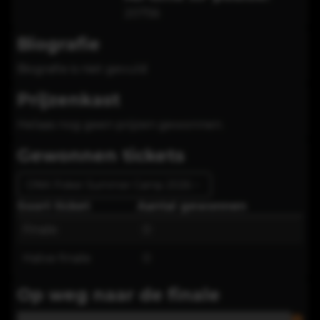
20756
Biografie
Biografie is niet gevuld
Prijzenkast
Helaas nog geen prijzen gewonnen.
Gewonnen tickets
ONK Poker Summer Camp 2026
Soort ticket
Aantal gewonnen
Finale
0
Halve finale
0
Op weg naar de finale