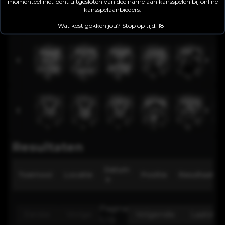
momenteel niet bent uitgesloten van deelname aan kansspelen bij online
kansspelaanbieders.
Wat kost gokken jou? Stop op tijd. 18+
Resultaten
Datum
Toernooi
Locatie
Positie
Resultaat
▼
Pagina
Eerste
Vorige
Volgende
Laatste
1
/
0