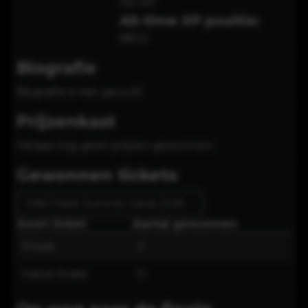
150
XP
All-time XP positie:
6803
Biografie
Biografie is niet gevuld
Prijzenkast
Helaas nog geen prijzen gewonnen.
Gewonnen tickets
ONK Poker Summer Camp 2026
Soort ticket
Aantal gewonnen
Finale
0
Halve finale
0