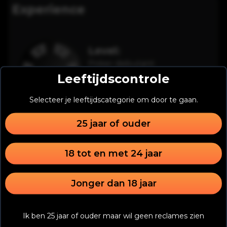
Experience
Level:
Poker debutant
Volgende level:
Leeftijdscontrole
Gelegenheidspokeraar
Selecteer je leeftijdscategorie om door te gaan.
25 jaar of ouder
Achievements
18 tot en met 24 jaar
Begin je pokercarrière
Jonger dan 18 jaar
Je hebt een account aangemaakt
1
/
1
Ik ben 25 jaar of ouder maar wil geen reclames zien