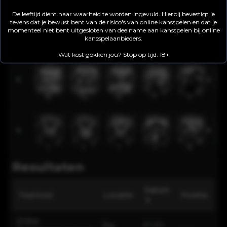
De leeftijd dient naar waarheid te worden ingevuld. Hierbij bevestigt je
tevens dat je bewust bent van de risico's van online kansspelen en dat je
momenteel niet bent uitgesloten van deelname aan kansspelen bij online
kansspelaanbieders.
Wat kost gokken jou? Stop op tijd. 18+
Resultaten
Datum
Toernooi
Locatie
Positie
R
▼
Online
The
27-03-