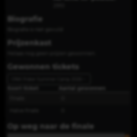
2910
Biografie
Biografie is niet gevuld
Prijzenkast
Helaas nog geen prijzen gewonnen.
Gewonnen tickets
ONK Poker Summer Camp 2026
Soort ticket
Aantal gewonnen
Finale
0
Halve finale
0
Op weg naar de finale