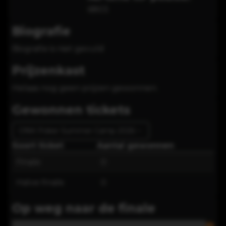
6803
Biografie
Biografie is niet gevuld
Prijzenkast
Helaas nog geen prijzen gewonnen.
Gewonnen tickets
ONK Poker Summer Camp 2026
Soort ticket
Aantal gewonnen
Finale
0
Halve finale
0
Op weg naar de finale