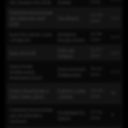
van Zwaag mei 2026
Zwaag
2026
Pokerkampioenschap
03-04-
van Aalsmeer april
The Beach
n.v.t.
2026
2026
Summer Camp | Live
Optisport
16-08-
n.v.t.
| Mijdrecht
Ronde Venen
2024
Hart van
12-07-
Kick off 24/25
n.v.t.
Holland
2024
Halve finale
Partycentrum
19-06-
Middenwest-
n.v.t.
Prikkewater
2024
Nederland 23/24
Online Kwartfinale 2
Pokerrrr 2 app
09-06-
19
ONK Poker 23/24
- Online
2024
Pokerkampioenschap
Poollokaal De
07-05-
van Amsterdam-
9
Gracht
2024
Centrum