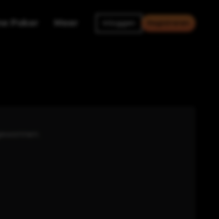
ne Poker
Meer
Inloggen
Registreren
 gewonnen.