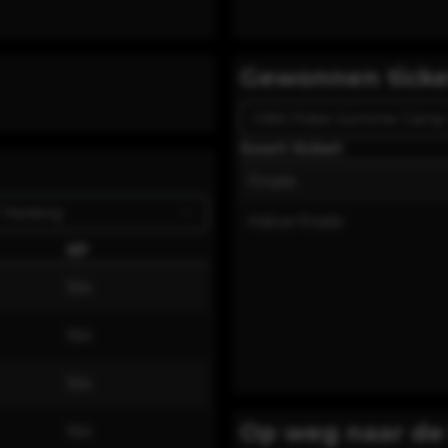
Gewonnen ticke
ONK Poker Summer Camp 
Soort ticket
Finale
 Ranking
Halve finale
XP
164
164
164
Op weg naar de 
164