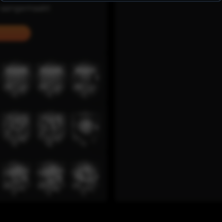
t aangemaakt