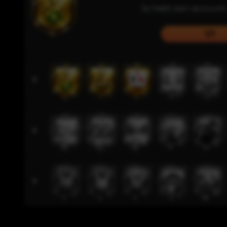
Je hebt een accoun
1
/
1