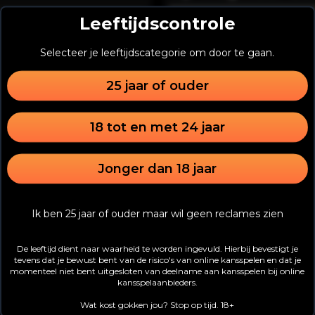
Leeftijdscontrole
164
Selecteer je leeftijdscategorie om door te gaan.
Resultaten
25 jaar of ouder
Toernooi
18 tot en met 24 jaar
Pokerkampioenschap van
Eindhoven
Jonger dan 18 jaar
Pokerkampioenschap van
Berlicum
Ik ben 25 jaar of ouder maar wil geen reclames zien
Eerste
Vorige
De leeftijd dient naar waarheid te worden ingevuld. Hierbij bevestigt je
tevens dat je bewust bent van de risico's van online kansspelen en dat je
momenteel niet bent uitgesloten van deelname aan kansspelen bij online
kansspelaanbieders.
carrière
Wat kost gokken jou? Stop op tijd. 18+