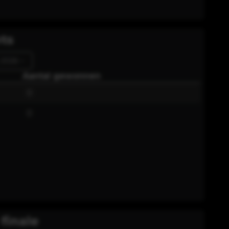
ts
2026
Aantal gewonnen
0
0
finale