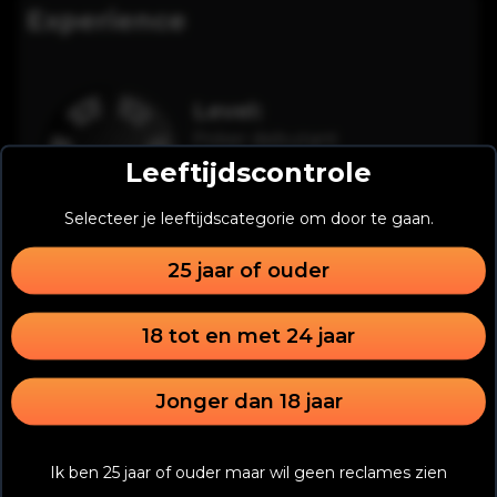
Experience
Level:
Poker debutant
Volgende level:
Leeftijdscontrole
Gelegenheidspokeraar
Selecteer je leeftijdscategorie om door te gaan.
25 jaar of ouder
Achievements
18 tot en met 24 jaar
Begin je pokercarrière
Jonger dan 18 jaar
Je hebt een account aangemaakt
1
/
1
Ik ben 25 jaar of ouder maar wil geen reclames zien