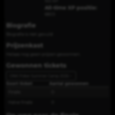
150
XP
All-time XP positie:
6803
Biografie
Biografie is niet gevuld
Prijzenkast
Helaas nog geen prijzen gewonnen.
Gewonnen tickets
ONK Poker Summer Camp 2026
Soort ticket
Aantal gewonnen
Finale
0
Halve finale
0