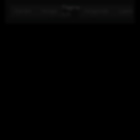
Pagina
Eerste
Vorige
Volgende
Laatste
1
/
1