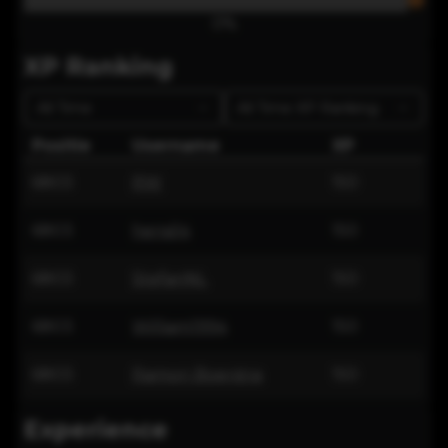
0
%
XP Ranking
All Time
All Time
XP Ranking
Positie
Username
XP
6803
RW
150
6803
hensi14
150
6803
StefanNL
150
6803
William1994
150
6803
Ramon Boerstra
150
Experience