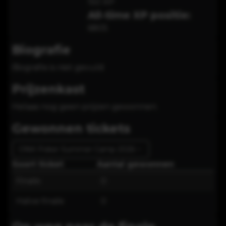
150
XP
All-time XP positie:
6805
Biografie
Biografie is niet gevuld
Prijzenkast
Helaas nog geen prijzen gewonnen.
Gewonnen tickets
ONK Poker Summer Camp 2026
Soort ticket
Aantal gewonnen
Finale
0
Halve finale
0