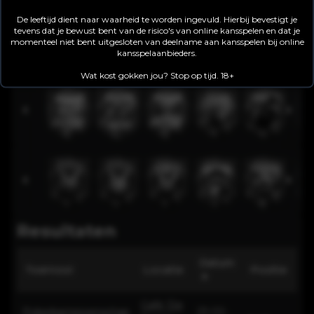
De leeftijd dient naar waarheid te worden ingevuld. Hierbij bevestigt je
tevens dat je bewust bent van de risico's van online kansspelen en dat je
momenteel niet bent uitgesloten van deelname aan kansspelen bij online
kansspelaanbieders.
Wat kost gokken jou? Stop op tijd. 18+
Resultaten
Datum
Toernooi
Locatie
Positie
R
▼
Café 'De
Pokerkampioenschap
23-02-