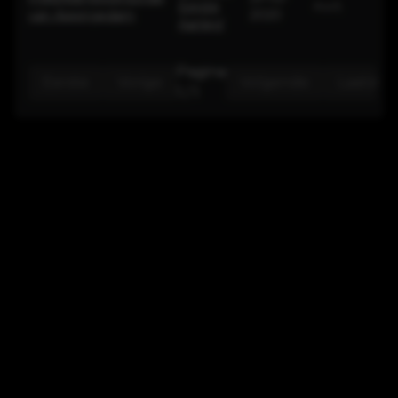
Eerste
n.v.t.
van Appingedam
2020
Aanleg'
Pagina
Eerste
Vorige
Volgende
Laatste
1
/
1