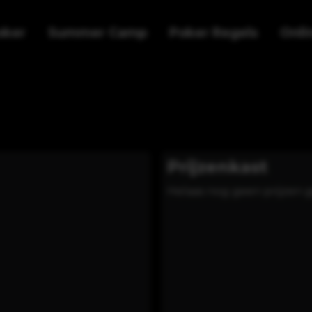
oker
Summer Camp
Poker Regels
Onli
Prijzenkast
Helaas nog geen prijzen