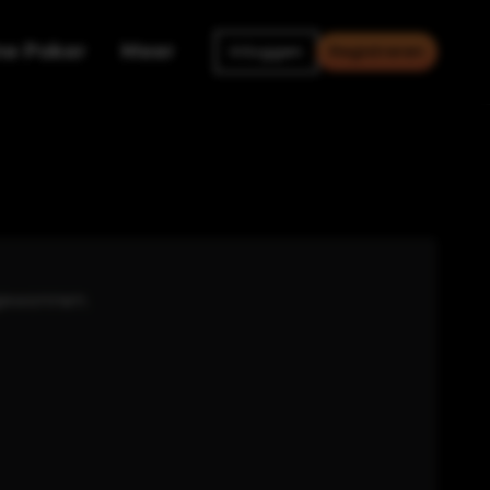
ne Poker
Meer
Inloggen
Registreren
 gewonnen.