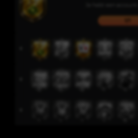
Je hebt een accoun
1
/
1