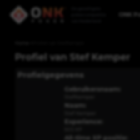
De gezelligste
ONK P
pokercompetitie
van Nederland
Home
>
Profiel van StefKemper
Profiel van
Stef Kemper
Profielgegevens
Gebruikersnaam:
StefKemper
Naam:
Stef Kemper
Experience:
503
XP
All-time XP positie: