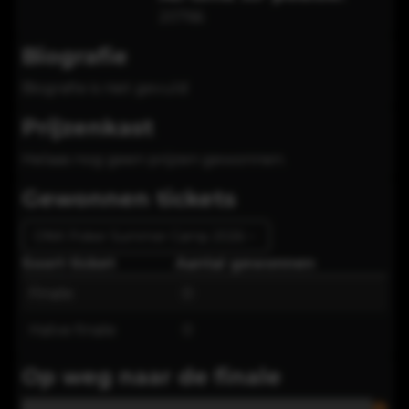
20766
Biografie
Biografie is niet gevuld
Prijzenkast
Helaas nog geen prijzen gewonnen.
Gewonnen tickets
ONK Poker Summer Camp 2026
Soort ticket
Aantal gewonnen
Finale
0
Halve finale
0
Op weg naar de finale