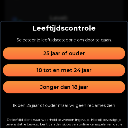
Level:
Poker vis
Leeftijdscontrole
Volgende level:
Selecteer je leeftijdscategorie om door te gaan.
Poker debutant
25 jaar of ouder
Achievements
18 tot en met 24 jaar
Begin je pokercarrière
Jonger dan 18 jaar
Je hebt een account aangemaakt
Ik ben 25 jaar of ouder maar wil geen reclames zien
1
/
1
De leeftijd dient naar waarheid te worden ingevuld. Hierbij bevestigt je
tevens dat je bewust bent van de risico's van online kansspelen en dat je