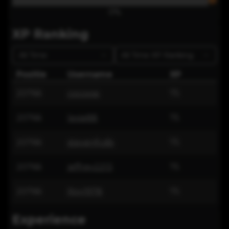
0
%
XP Ranking
All Time
All Time
XP Ranking
Positie
Username
XP
20766
cocooss
75
20766
lexie88
75
20766
stevenfcdb
75
20766
jeffrey2213
75
20766
Roy1978
75
Experience