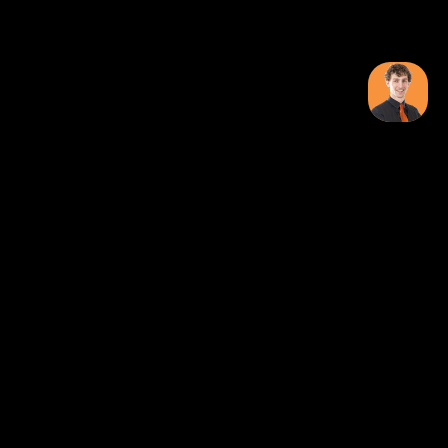
Over ONK Poker
Over Ons
Veelgestelde Vragen