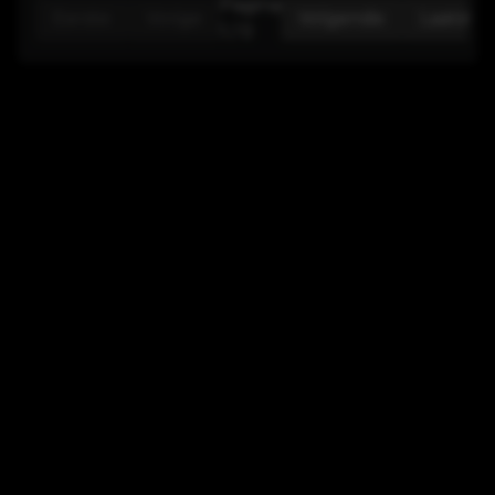
Pagina
Eerste
Vorige
Volgende
Laatste
1
/
0