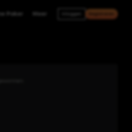
ne Poker
Meer
Inloggen
Registreren
 gewonnen.