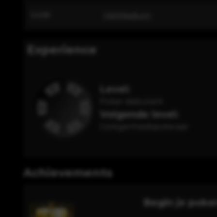
5498
HetMedium
Experience
Level:
Poker debutant
Volgende level:
Gelegenheidspokeraar
Achievements
Begin je poker