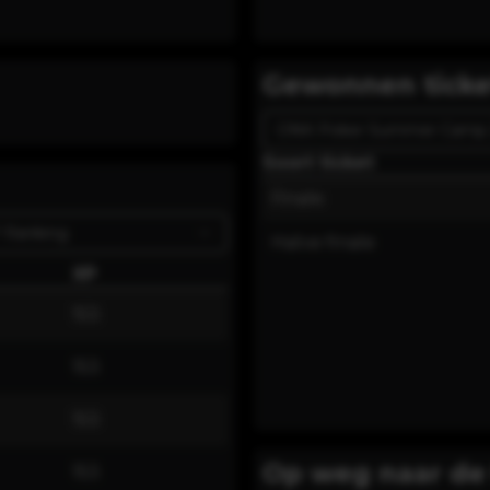
Gewonnen ticke
ONK Poker Summer Camp 
Soort ticket
Finale
 Ranking
Halve finale
XP
153
153
153
Op weg naar de 
153