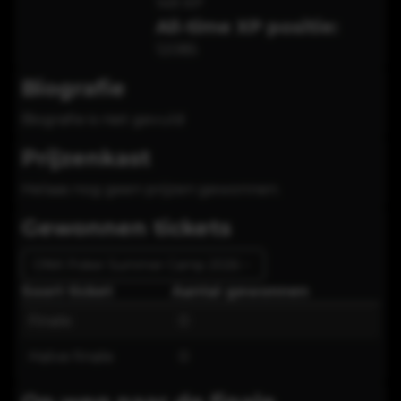
149
XP
All-time XP positie:
12085
Biografie
Biografie is niet gevuld
Prijzenkast
Helaas nog geen prijzen gewonnen.
Gewonnen tickets
ONK Poker Summer Camp 2026
Soort ticket
Aantal gewonnen
Finale
0
Halve finale
0