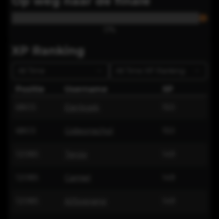
Op weg naar de finale
0
%
XP Ranking
All Time
All Time
XP Ranking
Positie
Username
XP
6803
Eierkoek
150
6803
Gideonschol
150
12085
Terzo
149
12085
Camiel
149
12085
AJSoprano
149