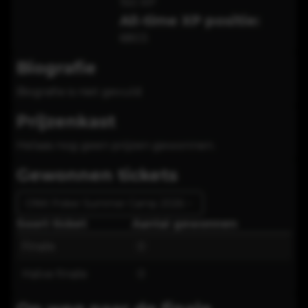
150
XP
All-time XP positie:
6803
Biografie
Biografie is niet gevuld
Prijzenkast
Helaas nog geen prijzen gewonnen.
Gewonnen tickets
ONK Poker Summer Camp 2026
Soort ticket
Aantal gewonnen
Finale
0
Halve finale
0