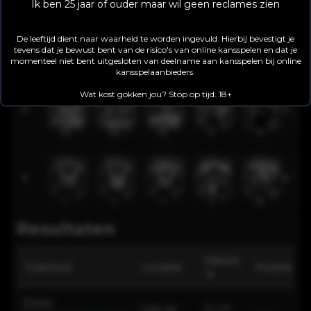
Ik ben 25 jaar of ouder maar wil geen reclames zien
De leeftijd dient naar waarheid te worden ingevuld. Hierbij bevestigt je
tevens dat je bewust bent van de risico's van online kansspelen en dat je
momenteel niet bent uitgesloten van deelname aan kansspelen bij online
kansspelaanbieders.
Wat kost gokken jou? Stop op tijd. 18+
Resultaten
Datum
Toernooi
Locatie
Positie
▼
Online
Café de
22-03-