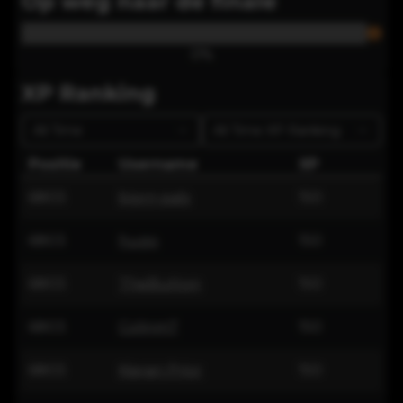
Op weg naar de finale
0
%
XP Ranking
All Time
All Time
XP Ranking
Positie
Username
XP
6803
bjorn pals
150
6803
hugo
150
6803
TheButton
150
6803
Colinm7
150
6803
Kieran Prior
150