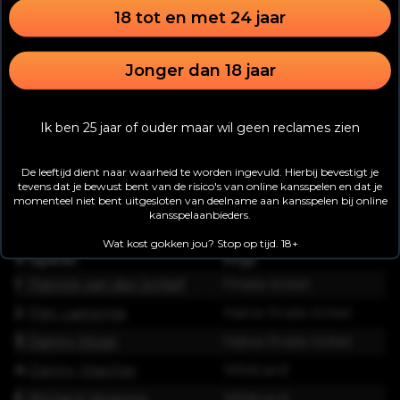
18 tot en met 24 jaar
Jonger dan 18 jaar
Ik ben 25 jaar of ouder maar wil geen reclames zien
De leeftijd dient naar waarheid te worden ingevuld. Hierbij bevestigt je
tevens dat je bewust bent van de risico's van online kansspelen en dat je
Uitslag
momenteel niet bent uitgesloten van deelname aan kansspelen bij online
kansspelaanbieders.
57
deelnemers
Wat kost gokken jou? Stop op tijd. 18+
#
Speler
Prijs
1
Patrick van der Schief
Finale ticket
2
Piet Laetemia
Halve finale ticket
3
Danny Stoel
Halve finale ticket
4
Danny Visscher
Wildcard
5
Richard Venema
Wildcard