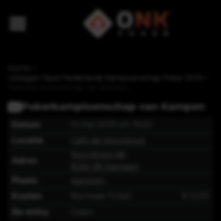
Home
>
Uitslagen Open Nederlands Kampioenschap Poker 2019
>
Pokerkampioenschap van Kampen
Pokerkampioenschap van Kampen
Live
Datum
14 mei 2019 om 19:00
Locatie
Café de Woonboot
Noordweg
68
Adres
8262 BV
Kampen
Plaats
Kampen
Kosten
Normaal Ticket
€
12,50
Re-entry
Geen