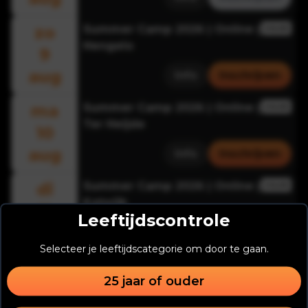
zo
Summer Camp 2026 | Online |
ONLINE
Hengelo
9
aug
Info
Inschrijven
ma
Summer Camp 2026 | Online |
ONLINE
Ter Heijde
10
aug
Info
Inschrijven
di
Summer Camp 2026 | Online |
ONLINE
Katwijk
11
Leeftijdscontrole
aug
Info
Inschrijven
Selecteer je leeftijdscategorie om door te gaan.
25 jaar of ouder