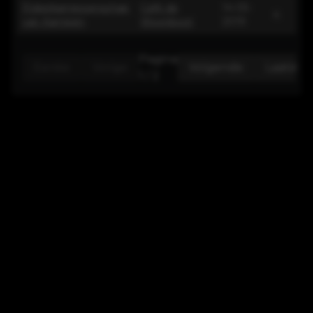
Pokerkampioenschap
Café de
14-05-
4
van Kampen
Woonboot
2019
Pagina
Eerste
Vorige
Volgende
Laatste
1
/
2