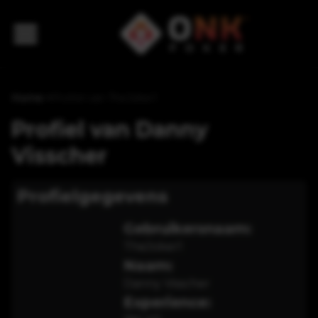
Home
>
Profiel van TheJoker1
Profiel van
Danny
Visscher
Profielgegevens
Gebruikersnaam:
TheJoker1
Naam:
Danny Visscher
Experience: