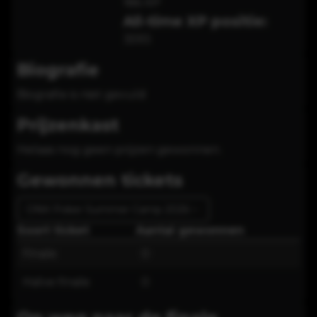
186
XP
All-time XP positie:
3593
Biografie
Biografie is niet gevuld
Prijzenkast
Helaas nog geen prijzen gewonnen.
Gewonnen tickets
ONK Poker Summer Camp 2026
Soort ticket
Aantal gewonnen
Finale
0
Halve finale
0