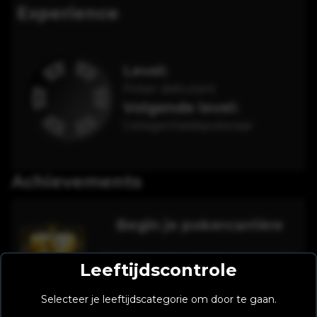
Experience
Level:
Poker debutant
Volgende level:
Gelegenheidspokeraar
Achievements
Begin je pokercarrière
Je hebt een account aangemaakt
Leeftijdscontrole
1
/
1
Selecteer je leeftijdscategorie om door te gaan.