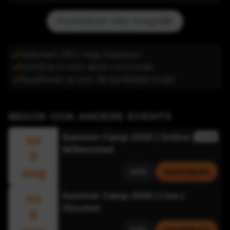
Inschrijven niet mogelijk
Iedereen (18+) mag meedoen
Schrijf je in voor deze voorronde
Kwalificeer je voor de landelijke finale
BEKIJK OOK ANDERE EVENTS
za
Summer Camp 2026 | Online |
ONLINE
Willemstad
8
aug
Info
Inschrijven
za
Summer Camp 2026 | Live |
Oirschot
8