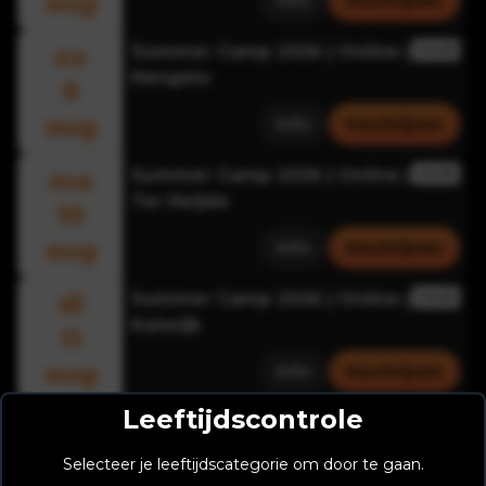
aug
Info
Inschrijven
zo
Summer Camp 2026 | Online |
ONLINE
Hengelo
9
aug
Info
Inschrijven
ma
Summer Camp 2026 | Online |
ONLINE
Ter Heijde
10
aug
Info
Inschrijven
di
Summer Camp 2026 | Online |
ONLINE
Katwijk
11
aug
Info
Inschrijven
Leeftijdscontrole
Selecteer je leeftijdscategorie om door te gaan.