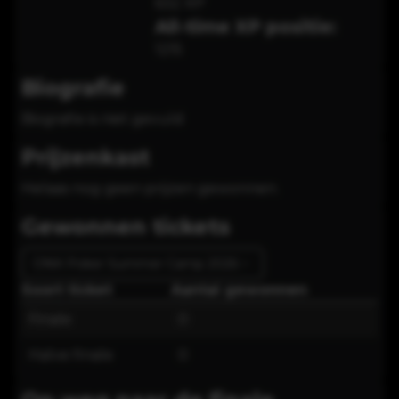
632
XP
All-time XP positie:
1215
Biografie
Biografie is niet gevuld
Prijzenkast
Helaas nog geen prijzen gewonnen.
Gewonnen tickets
ONK Poker Summer Camp 2026
Soort ticket
Aantal gewonnen
Finale
0
Halve finale
0