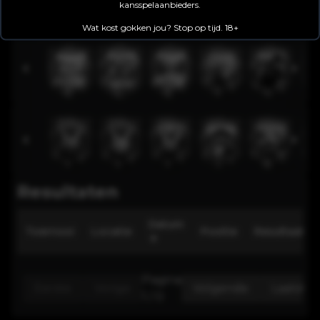
kansspelaanbieders.
Wat kost gokken jou? Stop op tijd. 18+
Resultaten
Datum
Toernooi
Locatie
Positie
Resultaat
▼
Pagina
Eerste
Vorige
Volgende
Laatste
1
/
0