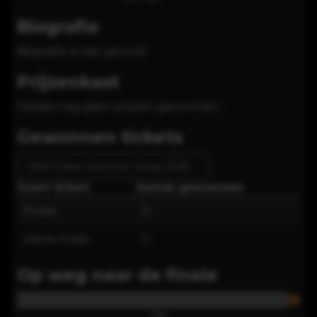
Biografie
Biografie is niet gevuld
Prijzenkast
Helaas nog geen prijzen gewonnen.
Gewonnen tickets
ONK Poker Summer Camp 2026
Soort ticket
Aantal gewonnen
Finale
0
Halve finale
0
Op weg naar de finale
0
%