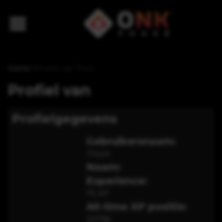
Home
>
Profiel van Thom
Profiel van
Profielgegevens
Gebruikersnaam:
Thom
Naam:
Experience:
75
XP
All-time XP positie:
20766