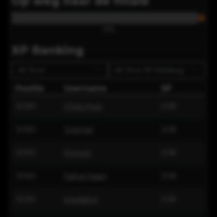
Op weg naar de finale
0
%
XP Ranking
All Time
All Time
XP Ranking
Positie
Username
XP
3090
Chris Huis
208
3090
Toemel
208
3090
throrin
208
3090
halve haan
208
3090
predator
208