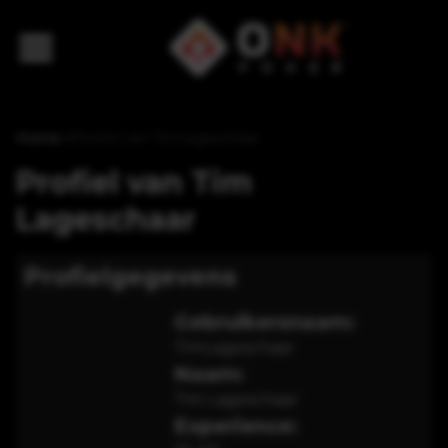
Home
>
Profiel van TimLageschaar
Profiel van
Tim
Lageschaar
Profielgegevens
Gebruikersnaam:
TimLageschaar
Naam:
Tim Lageschaar
Experience: