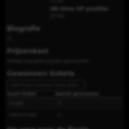
75
XP
All-time XP positie:
20766
Biografie
Hi
Prijzenkast
Helaas nog geen prijzen gewonnen.
Gewonnen tickets
ONK Poker Summer Camp 2026
Soort ticket
Aantal gewonnen
Finale
0
Halve finale
0