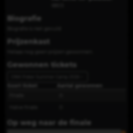
6803
Biografie
Biografie is niet gevuld
Prijzenkast
Helaas nog geen prijzen gewonnen.
Gewonnen tickets
ONK Poker Summer Camp 2026
Soort ticket
Aantal gewonnen
Finale
0
Halve finale
0
Op weg naar de finale