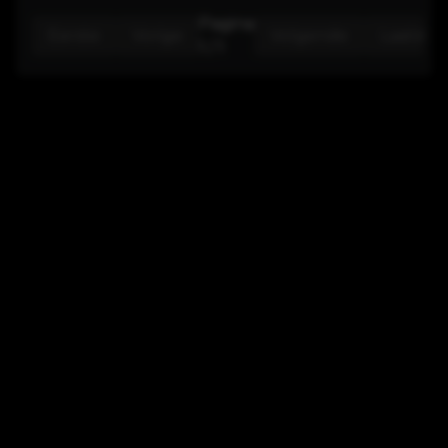
Pagina
Eerste
Vorige
Volgende
Laatste
1
/
1