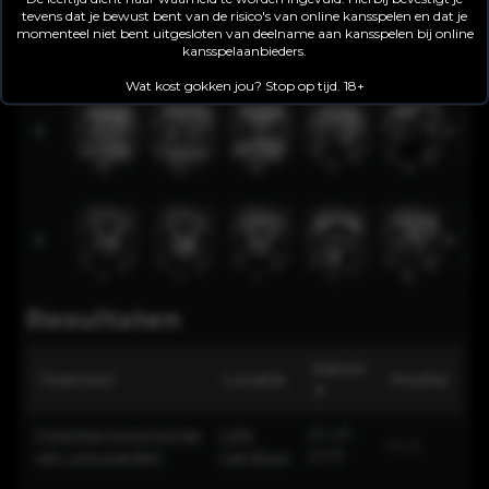
tevens dat je bewust bent van de risico's van online kansspelen en dat je
momenteel niet bent uitgesloten van deelname aan kansspelen bij online
kansspelaanbieders.
Wat kost gokken jou? Stop op tijd. 18+
Resultaten
Datum
Toernooi
Locatie
Positie
R
▼
Pokerkampioenschap
Café
23-03-
n.v.t.
van Leeuwarden
Cambuur
2019