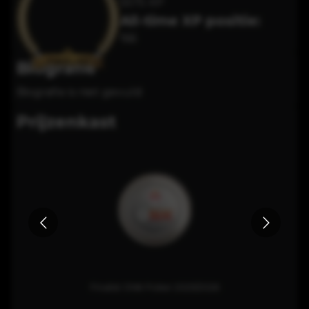
5575
XP
All-time XP positie:
166
Biografie
Biografie is niet gevuld
Prijzenkast
Finalist
ONK Poker 2025/2026