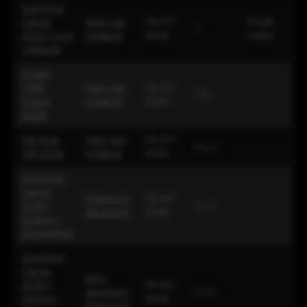
Summer
Camp
Hart van
05-07-
Finale
1
2026 | Live
Holland
2026
ticket
| Nijkerk
Finale
ONK
Hart van
04-07-
112
Poker
Holland
2026
25/26
De Kick
Hart van
03-07-
n.v.t.
Off 2026
Holland
2026
Summer
Camp
Pokerrrr2
29-06-
2026 |
n.v.t.
Dinxperlo
2026
Online |
Dinxperloo
Summer
Camp
Sint-
2026 |
19-06-
Jansteen
n.v.t.
Online |
2026
Pokerrrr2