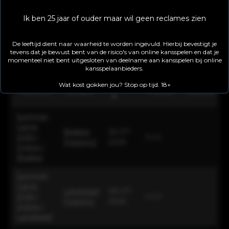
Ik ben 25 jaar of ouder maar wil geen reclames zien
De leeftijd dient naar waarheid te worden ingevuld. Hierbij bevestigt je
tevens dat je bewust bent van de risico's van online kansspelen en dat je
Resultaten
momenteel niet bent uitgesloten van deelname aan kansspelen bij online
kansspelaanbieders.
Wat kost gokken jou? Stop op tijd. 18+
Datum
Toernooi
Locatie
Positie
Resultaat
▼
Summer
Camp
Blokker
26-07-
2026 |
n.v.t.
Pokerrrr2
2026
Online |
Blokker
Summer
Camp
Landgraaf
09-07-
2026 |
n.v.t.
Pokerrr2
2026
Online |
Landgraaf